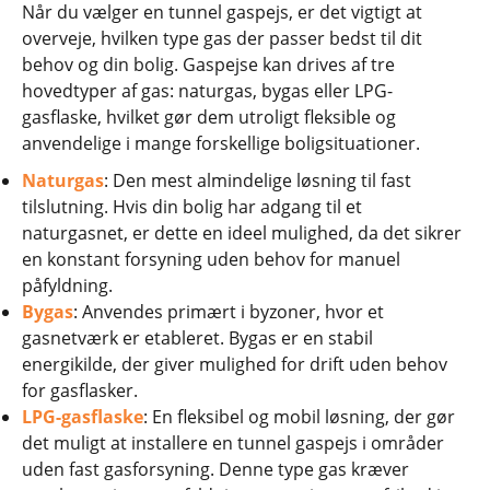
Når du vælger en tunnel gaspejs, er det vigtigt at
overveje, hvilken type gas der passer bedst til dit
behov og din bolig. Gaspejse kan drives af tre
hovedtyper af gas: naturgas, bygas eller LPG-
gasflaske, hvilket gør dem utroligt fleksible og
anvendelige i mange forskellige boligsituationer.
Naturgas
: Den mest almindelige løsning til fast
tilslutning. Hvis din bolig har adgang til et
naturgasnet, er dette en ideel mulighed, da det sikrer
en konstant forsyning uden behov for manuel
påfyldning.
Bygas
: Anvendes primært i byzoner, hvor et
gasnetværk er etableret. Bygas er en stabil
energikilde, der giver mulighed for drift uden behov
for gasflasker.
LPG-gasflaske
: En fleksibel og mobil løsning, der gør
det muligt at installere en tunnel gaspejs i områder
uden fast gasforsyning. Denne type gas kræver