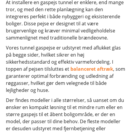
At installere en gaspejs tunnel er enklere, end mange
tror, og med den rette planlægning kan den
integreres perfekt i både nybyggeri og eksisterende
boliger. Disse pejse er designet til at være
brugervenlige og kræver minimal vedligeholdelse
sammenlignet med traditionelle brændeovne.
Vores tunnel gaspejse er udstyret med aflukket glas
på begge sider, hvilket sikrer en høj
sikkerhedsstandard og effektiv varmefordeling. I
toppen af pejsen tilsluttes et
balanceret aftræk
, som
garanterer optimal forbrænding og udledning af
røggasser, hvilket gør dem velegnede til både
lejligheder og huse.
Der findes modeller i alle størrelser, så uanset om du
ønsker en kompakt løsning til et mindre rum eller en
større gaspejs til et åbent boligområde, er der en
model, der passer til dine behov. De fleste modeller
er desuden udstyret med fjernbetjening eller