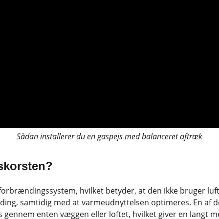
Sådan installerer du en gaspejs med balanceret aftræk
skorsten?
orbrændingssystem, hvilket betyder, at den ikke bruger luft 
nding, samtidig med at varmeudnyttelsen optimeres. En af de
 gennem enten væggen eller loftet, hvilket giver en langt mer