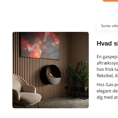
Hvad s
En gaspejs
aftrækssys
hvo frisk 
fleksibel,
Hos Gas-pe
elegant de
dig med at 