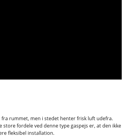
fra rummet, men i stedet henter frisk luft udefra.
 store fordele ved denne type gaspejs er, at den ikke
e fleksibel installation.