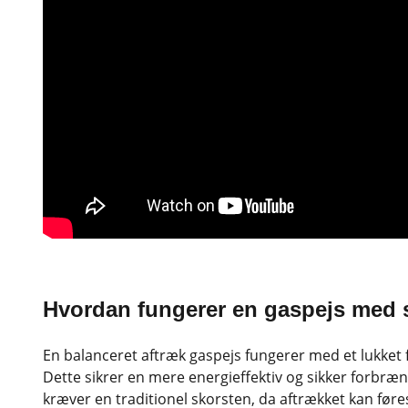
Hvordan fungerer en gaspejs med 
En balanceret aftræk gaspejs fungerer med et lukket f
Dette sikrer en mere energieffektiv og sikker forbræ
kræver en traditionel skorsten, da aftrækket kan føres