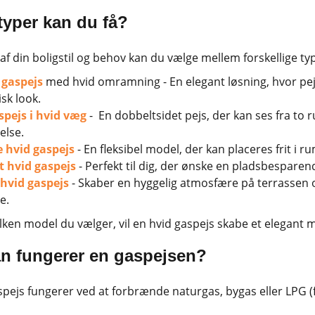
typer kan du få?
af din boligstil og behov kan du vælge mellem forskellige ty
 gaspejs
med hvid omramning - En elegant løsning, hvor pej
sk look.
spejs i hvid væg
- En dobbeltsidet pejs, der kan ses fra to 
else.
e hvid gaspejs
- En fleksibel model, der kan placeres frit i 
hvid gaspejs
- Perfekt til dig, der ønske en pladsbespare
hvid gaspejs
- Skaber en hyggelig atmosfære på terrassen
e.
lken model du vælger, vil en hvid gaspejs skabe et elegant 
n fungerer en gaspejsen?
spejs fungerer ved at forbrænde naturgas, bygas eller LPG (