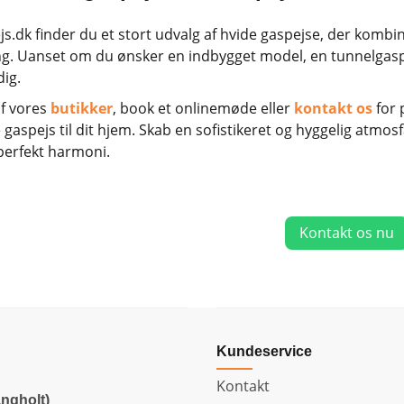
s.dk finder du et stort udvalg af hvide gaspejse, der kombin
. Uanset om du ønsker en indbygget model, en tunnelgaspejs
dig.
f vores
butikker
, book et onlinemøde eller
kontakt os
for 
e gaspejs til dit hjem. Skab en sofistikeret og hyggelig atmo
perfekt harmoni.
Kontakt os nu
Kundeservice
Kontakt
ngholt)