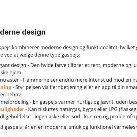
derne design
spejs kombinerer moderne design og funktionalitet, hvilket gø
ne ved at vælge denne type gaspejs:
gant design - Den hvide farve tilfører et rent, moderne og lu
iske hjem.
traster - Flammerne ser endnu mere intenst ud mod en hvid 
ening
- Styr pejsen via fjernbetjening eller en app til din s
er behov.
armefordeling - En gaspejs varmer hurtigt og jævnt, uden 
uligheder
- Kan tilsluttes naturgas, bygas eller LPG (flaskeg
dligeholdelse - Ingen aske eller sod - kun ren og problemfri
d gaspejs får en en moderne, smuk og funktionel varmeløsning