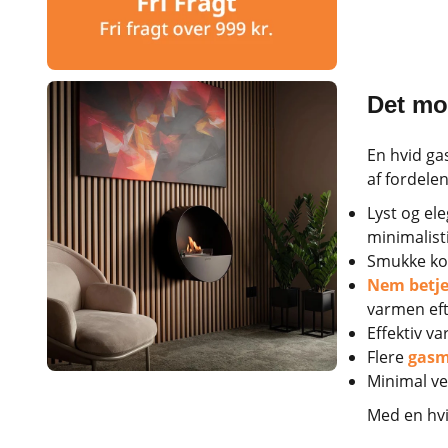
Det mo
En hvid ga
af fordele
Lyst og ele
minimalist
Smukke kon
Nem betj
varmen eft
Effektiv v
Flere
gasm
Minimal ve
Med en hvi