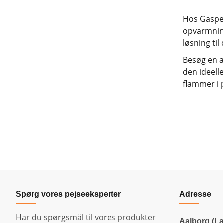
Hos Gaspej
opvarmning
løsning til 
Besøg en a
den ideell
flammer i 
Spørg vores pejseeksperter
Adresse
Har du spørgsmål til vores produkter
Aalborg (La