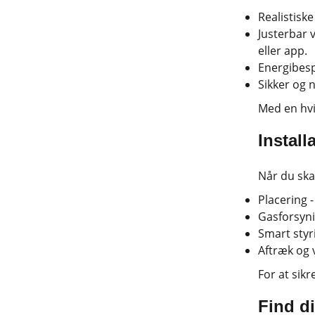
Realistisk
Justerbar 
eller app.
Energibesp
Sikker og 
Med en hvid
Install
Når du skal
Placering 
Gasforsynin
Smart styr
Aftræk og v
For at sikr
Find d