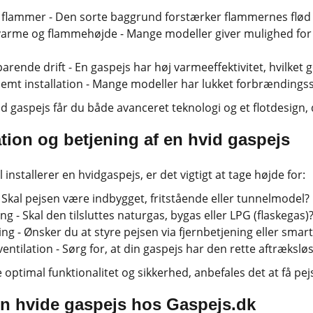
e flammer - Den sorte baggrund forstærker flammernes flød 
varme og flammehøjde - Mange modeller giver mulighed for a
arende drift - En gaspejs har høj varmeeffektivitet, hvilket 
nemt installation - Mange modeller har lukket forbrændingssy
 gaspejs får du både avanceret teknologi og et flotdesign, de
ation og betjening af en hvid gaspejs
 installerer en hvidgaspejs, er det vigtigt at tage højde for:
- Skal pejsen være indbygget, fritstående eller tunnelmodel?
g - Skal den tilsluttes naturgas, bygas eller LPG (flaskegas)
ing - Ønsker du at styre pejsen via fjernbetjening eller sma
entilation - Sørg for, at din gaspejs har den rette aftræksløs
e optimal funktionalitet og sikkerhed, anbefales det at få pej
in hvide gaspejs hos Gaspejs.dk