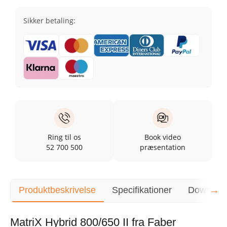
Sikker betaling:
Ring til os
Book video
52 700 500
præsentation
→
Produktbeskrivelse
Specifikationer
Downloa
MatriX Hybrid 800/650 II fra Faber