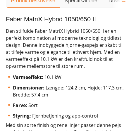
→
Produktbeskrivelse
Specifikationer
Downloa
Faber MatriX Hybrid 1050/650 II
Den stilfulde Faber MatriX Hybrid 1050/650 II er en
perfekt kombination af moderne teknologi og tidløst
design. Denne indbyggede hjørne-gaspejs er skabt til
at tilføje varme og elegance til ethvert hjem. Med en
varmeeffekt på 10,1 kW er den kraftfuld nok til at
opvarme mellemstore til store rum.
Varmeeffekt:
10,1 kW
Dimensioner:
Længde: 124,2 cm, Højde: 117,3 cm,
Bredde: 57,4 cm
Farve:
Sort
Styring:
Fjernbetjening og app-control
Med sin sorte finish og rene linjer passer denne pejs