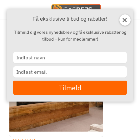
Få eksklusive tilbud og rabatter!
Tilmeld dig vores nyhedsbrev og få eksklusive rabatter og
tilbud – kun for medlemmer!
Type
your
name
Type
your
email
Tilmeld